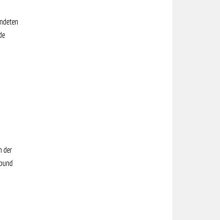
undeten
de
n der
nbund