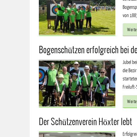
Bogenspo
von 1883
Weite
Bogenschützen erfolgreich bei d
Jubel be
die Bezi
startete
Freiluft
Weite
Der Schützenverein Höxter lebt
Erfolgre