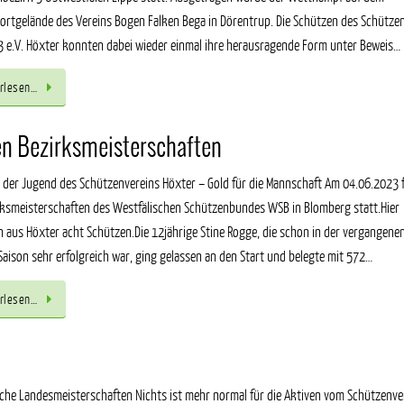
rtgelände des Vereins Bogen Falken Bega in Dörentrup. Die Schützen des Schütze
 e.V. Höxter konnten dabei wieder einmal ihre herausragende Form unter Beweis…
rlesen…
en Bezirksmeisterschaften
i der Jugend des Schützenvereins Höxter – Gold für die Mannschaft Am 04.06.2023
rksmeisterschaften des Westfälischen Schützenbundes WSB in Blomberg statt.Hier
n aus Höxter acht Schützen.Die 12jährige Stine Rogge, die schon in der vergangene
-Saison sehr erfolgreich war, ging gelassen an den Start und belegte mit 572…
rlesen…
iche Landesmeisterschaften Nichts ist mehr normal für die Aktiven vom Schützenve