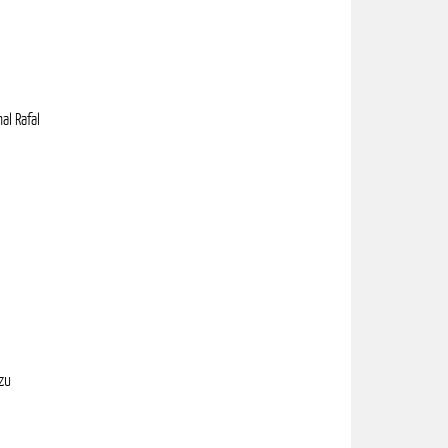
l Rafal
 zu