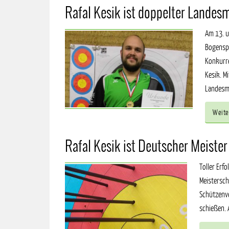
Rafal Kesik ist doppelter Landesm
Am 13. u
Bogenspo
Konkurre
Kesik. M
Landesme
Weite
Rafal Kesik ist Deutscher Meist
Toller Erf
Meistersch
Schützenve
schießen. 