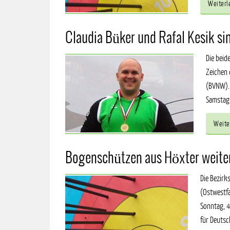
Weiterl
Claudia Büker und Rafal Kesik si
Die beid
Zeichen 
(BVNW). 
Samstag 
Weite
Bogenschützen aus Höxter weiter
Die Bezirk
(Ostwestf
Sonntag, 4
für Deutsc