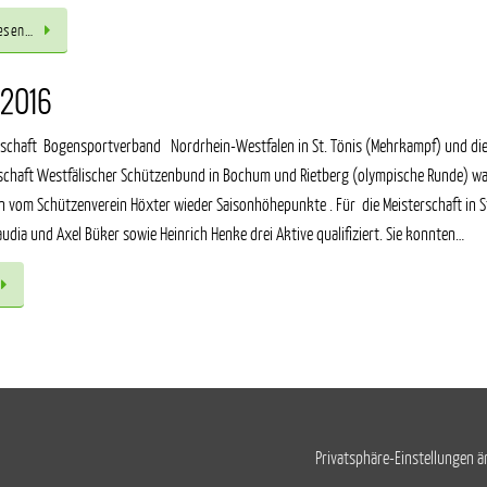
esen…
 2016
rschaft Bogensportverband Nordrhein-Westfalen in St. Tönis (Mehrkampf) und di
schaft Westfälischer Schützenbund in Bochum und Rietberg (olympische Runde) wa
 vom Schützenverein Höxter wieder Saisonhöhepunkte . Für die Meisterschaft in St
audia und Axel Büker sowie Heinrich Henke drei Aktive qualifiziert. Sie konnten…
Privatsphäre-Einstellungen 