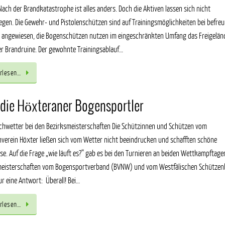
Nach der Brandkatastrophe ist alles anders. Doch die Aktiven lassen sich nicht
egen. Die Gewehr- und Pistolenschützen sind auf Trainingsmöglichkeiten bei befre
 angewiesen, die Bogenschützen nutzen im eingeschränkten Umfang das Freigelän
r Brandruine. Der gewohnte Trainingsablauf…
rlesen…
 die Höxteraner Bogensportler
chwetter bei den Bezirksmeisterschaften Die Schützinnen und Schützen vom
verein Höxter ließen sich vom Wetter nicht beeindrucken und schafften schöne
se. Auf die Frage „wie läuft es?“ gab es bei den Turnieren an beiden Wettkampftage
meisterschaften vom Bogensportverband (BVNW) und vom Westfälischen Schütze
r eine Antwort: Überall! Bei…
rlesen…