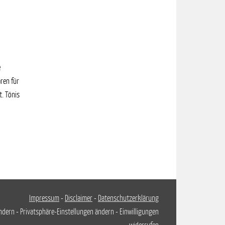
e
ren für
. Tönis
Impressum
-
Disclaimer
-
Datenschutzerklärung
ändern
-
Privatsphäre-Einstellungen ändern
-
Einwilligungen