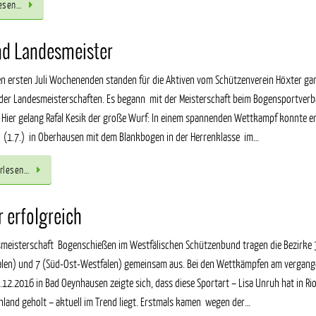
esen…
nd Landesmeister
en ersten Juli Wochenenden standen für die Aktiven vom Schützenverein Höxter ga
der Landesmeisterschaften. Es begann mit der Meisterschaft beim Bogensportver
Hier gelang Rafal Kesik der große Wurf: In einem spannenden Wettkampf konnte e
(1.7.) in Oberhausen mit dem Blankbogen in der Herrenklasse im…
rlesen…
 erfolgreich
smeisterschaft Bogenschießen im Westfälischen Schützenbund tragen die Bezirke 
alen) und 7 (Süd-Ost-Westfalen) gemeinsam aus. Bei den Wettkämpfen am vergan
.12.2016 in Bad Oeynhausen zeigte sich, dass diese Sportart – Lisa Unruh hat in Rio
hland geholt – aktuell im Trend liegt. Erstmals kamen wegen der…