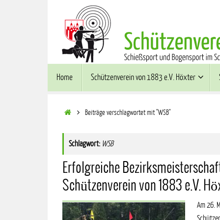
Zum
Inhalt
springen
Zum
Home
Schützenverein von 1883 e.V. Höxter
Inhalt
springen
Start
Beiträge verschlagwortet mit "WSB"
Schlagwort:
WSB
Erfolgreiche Bezirksmeisterschaft:
Schützenverein von 1883 e.V. Hö
Am 26. M
Schützen