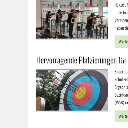
Höxter. 
unterkri
Vereinen
neben de
Weite
Hervorragende Platzierungen für
Bilderbu
Schützen
Ergebnis
Bezirks
(WSB) nu
Weite