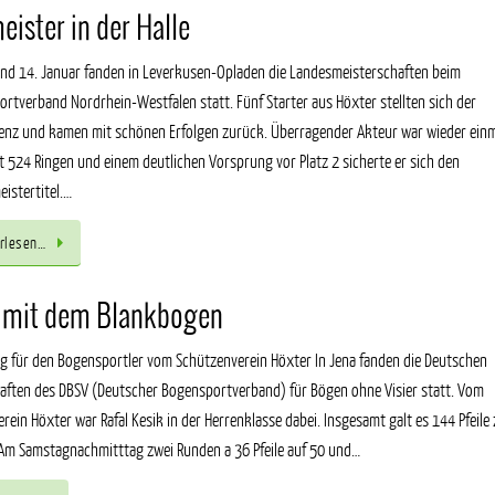
eister in der Halle
nd 14. Januar fanden in Leverkusen-Opladen die Landesmeisterschaften beim
rtverband Nordrhein-Westfalen statt. Fünf Starter aus Höxter stellten sich der
nz und kamen mit schönen Erfolgen zurück. Überragender Akteur war wieder einma
it 524 Ringen und einem deutlichen Vorsprung vor Platz 2 sicherte er sich den
istertitel.…
rlesen…
er mit dem Blankbogen
olg für den Bogensportler vom Schützenverein Höxter In Jena fanden die Deutschen
aften des DBSV (Deutscher Bogensportverband) für Bögen ohne Visier statt. Vom
rein Höxter war Rafal Kesik in der Herrenklasse dabei. Insgesamt galt es 144 Pfeile
Am Samstagnachmitttag zwei Runden a 36 Pfeile auf 50 und…