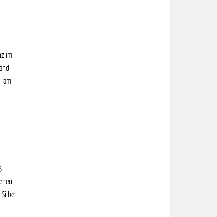
nz im
band
r am
3
genen
 Silber