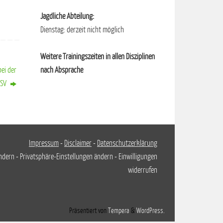
Jagdliche Abteilung:
Dienstag: derzeit nicht möglich
Weitere Trainingszeiten in allen Disziplinen
nach Absprache
bei der
BSV
Impressum
-
Disclaimer
-
Datenschutzerklärung
ändern
-
Privatsphäre-Einstellungen ändern
-
Einwilligungen
widerrufen
Präsentiert von
Tempera
&
WordPress.