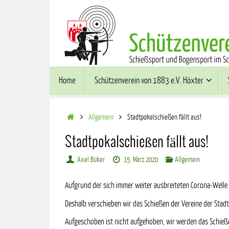
Zum
Inhalt
springen
Zum
Home
Schützenverein von 1883 e.V. Höxter
Inhalt
springen
Start
Allgemein
Stadtpokalschießen fällt aus!
Stadtpokalschießen fällt aus!
Axel Büker
15. März 2020
Allgemein
Aufgrund der sich immer weiter ausbreiteten Corona-Welle
Deshalb verschieben wir das Schießen der Vereine der Stadt
Aufgeschoben ist nicht aufgehoben, wir werden das Schieß