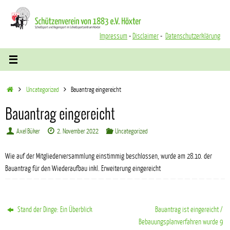
Zum
Inhalt
springen
Impressum
-
Disclaimer
-
Datenschutzerklärung
Start
Uncategorized
Bauantrag eingereicht
Bauantrag eingereicht
Axel Büker
2. November 2022
Uncategorized
Wie auf der Mitgliederversammlung einstimmig beschlossen, wurde am 28.10. der
Bauantrag für den Wiederaufbau inkl. Erweiterung eingereicht
Stand der Dinge: Ein Überblick
Bauantrag ist eingereicht /
Bebauungsplanverfahren wurde 9