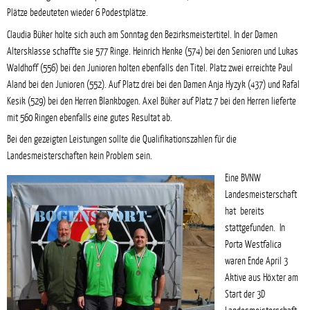
Plätze bedeuteten wieder 6 Podestplätze.
Claudia Büker holte sich auch am Sonntag den Bezirksmeistertitel. In der Damen
Altersklasse schaffte sie 577 Ringe. Heinrich Henke (574) bei den Senioren und Lukas
Waldhoff (556) bei den Junioren holten ebenfalls den Titel. Platz zwei erreichte Paul
Aland bei den Junioren (552). Auf Platz drei bei den Damen Anja Hyzyk (437) und Rafal
Kesik (529) bei den Herren Blankbogen. Axel Büker auf Platz 7 bei den Herren lieferte
mit 560 Ringen ebenfalls eine gutes Resultat ab.
Bei den gezeigten Leistungen sollte die Qualifikationszahlen für die
Landesmeisterschaften kein Problem sein.
Eine BVNW
Landesmeisterschaft
hat bereits
stattgefunden. In
Porta Westfalica
waren Ende April 3
Aktive aus Höxter am
Start der 3D