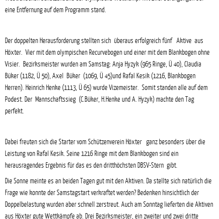
eine Entfernung auf dem Programm stand.
Der doppelten Herausforderung stellten sich überaus erfolgreich fünf Aktive aus
Höxter. Vier mit dem olympischen Recurvebogen und einer mit dem Blankbogen ohne
Visier. Bezirksmeister wurden am Samstag: Anja Hyzyk (965 Ringe, Ü 40), Claudia
Büker (1182, Ü 50), Axel Büker (1069, Ü 45)und Rafal Ke
sik (1216, Blankbogen
Herren). Heinrich Henke (1113, Ü 65) wurde Vizemeister. Somit standen alle auf dem
Podest. Der Mannschaftssieg (C.Büker, H.Henke und A. Hyzyk) machte den Tag
perfekt.
Dabei freuten sich die Starter vom Schützenverein Höxter ganz besonders über die
Leistung von Rafal Kesik. Seine 1216 Ringe mit dem Blankbogen sind ein
herausragendes Ergebnis für das es den dritthöchsten DBSV-Stern gibt.
Die Sonne meinte es an beiden Tagen gut mit den Aktiven. Da stellte sich natürlich die
Frage wie konnte der Samstagstart verkraftet werden? Bedenken hinsichtlich der
Doppelbelastung wurden aber schnell zerstreut. Auch am Sonntag lieferten die Aktiven
aus Höxter gute Wettkämpfe ab. Drei Bezirksmeister, ein zweiter und zwei dritte