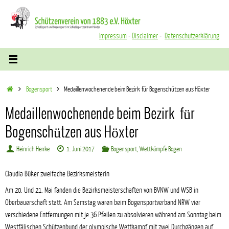
Zum
Inhalt
springen
Impressum
-
Disclaimer
-
Datenschutzerklärung
Start
Bogensport
Medaillenwochenende beim Bezirk für Bogenschützen aus Höxter
Medaillenwochenende beim Bezirk für
Bogenschützen aus Höxter
Heinrich Henke
1. Juni 2017
Bogensport
,
Wettkämpfe Bogen
Claudia Büker zweifache Bezirksmeisterin
Am 20. Und 21. Mai fanden die Bezirksmeisterschaften von BVNW und WSB in
Oberbauerschaft statt. Am Samstag waren beim Bogensportverband NRW vier
verschiedene Entfernungen mit je 36 Pfeilen zu absolvieren während am Sonntag beim
Westfälischen Schützenbund der olympische Wettkampf mit zwei Durchgängen auf