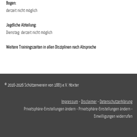
Bogen:
derzeit nicht möglich
Jagdliche Abteilung:
Dienstag: derzeit nicht möglich
Weitere Trainingszeiten in allen Disziplinen nach Absprache
© 2016-2026 Schützenverein von 1883 e.V. Höxter
Impressum
-
Disclaimer
-
Datenschutzerklärung
Privatsphäre-Einstellungen ändern
-
Privatsphäre-Einstellungen ändern
-
Einwilligungen widerrufen