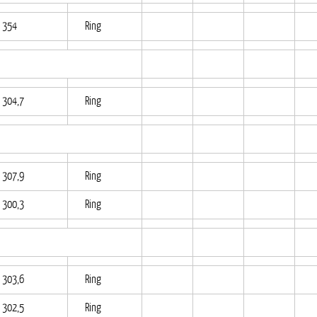
354
Ring
304,7
Ring
307,9
Ring
300,3
Ring
303,6
Ring
302,5
Ring