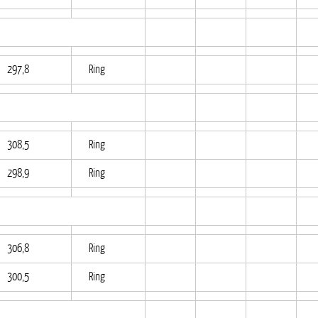
297,8
Ring
308,5
Ring
298,9
Ring
306,8
Ring
300,5
Ring