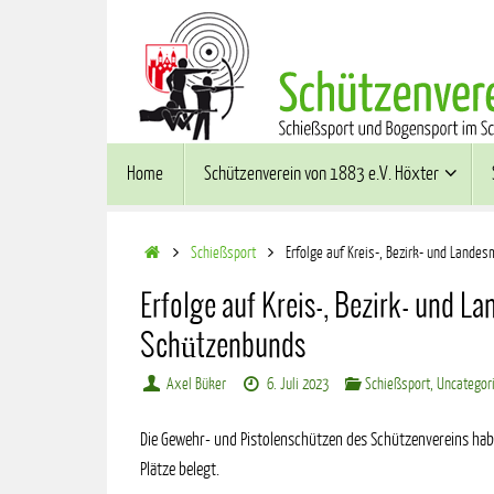
Zum
Inhalt
springen
Zum
Home
Schützenverein von 1883 e.V. Höxter
Inhalt
springen
Start
Schießsport
Erfolge auf Kreis-, Bezirk- und Land
Erfolge auf Kreis-, Bezirk- und 
Schützenbunds
Axel Büker
6. Juli 2023
Schießsport
,
Uncategor
Die Gewehr- und Pistolenschützen des Schützenvereins hab
Plätze belegt.