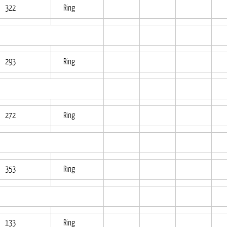
322
Ring
293
Ring
272
Ring
353
Ring
133
Ring