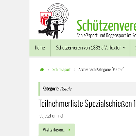
Zum
Inhalt
springen
Zum
Home
Schützenverein von 1883 e.V. Höxter
Inhalt
springen
Start
Schießsport
Archiv nach Kategorie "Pistole"
Kategorie:
Pistole
Teilnehmerliste Spezialschießen 
ist jetzt online!
Weiterlesen…