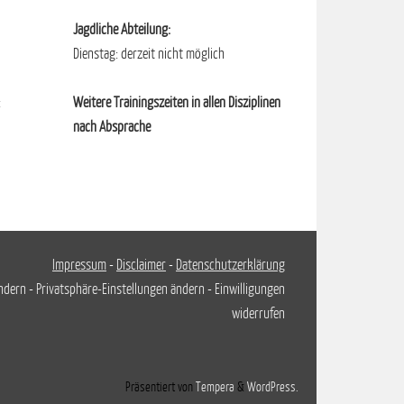
Jagdliche Abteilung:
Dienstag: derzeit nicht möglich
Weitere Trainingszeiten in allen Disziplinen
:
nach Absprache
Impressum
-
Disclaimer
-
Datenschutzerklärung
ändern
-
Privatsphäre-Einstellungen ändern
-
Einwilligungen
widerrufen
Präsentiert von
Tempera
&
WordPress.